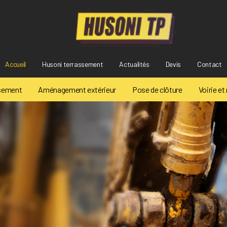
Accueil
Husoni terrassement
Actualités
Devis
Contact
sement
Aménagement extérieur
Pose de clôture
Voirie et