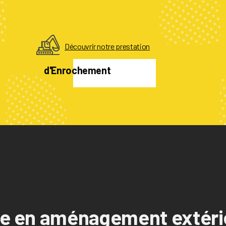
Découvrir notre prestation
d'Enrochement
te en aménagement extéri