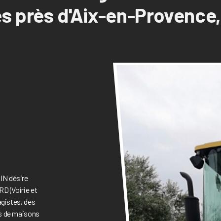
es près d'Aix-en-Provence,
IN désire
D (Voirie et
agistes, des
rs de maisons