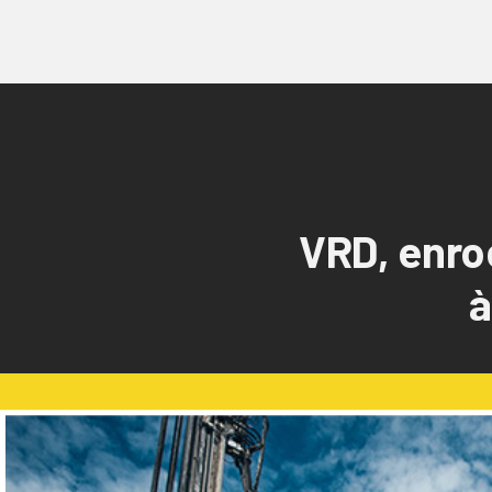
VRD, enro
à