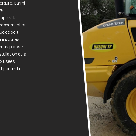
vergure, parmi
re
apte à la
enrochement ou
ue ce soit
tres
ou les
, vous pouvez
tallation et la
x usées.
t partie du