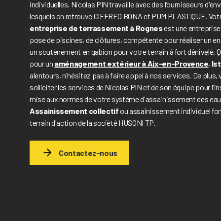
individuelles. Nicolas PIN travaille avec des fournisseurs d'en
lesquels on retrouve CIFFREO BONA et PUM PLASTIQUE. Vot
entreprise de terrassement à Rognes
est une entreprise 
pose de piscines, de clôtures, compétente pour réaliser un 
un soutènement en gabion pour votre terrain à fort dénivelé. Q
pour un
aménagement extérieur à Aix-en-Provence
,
Is
alentours, n'hésitez pas à faire appel à nos services. De plus
solliciter les services de Nicolas PIN et de son équipe pour l'ins
mise aux normes de votre système d'assainissement des eau
Assainissement collectif
ou assainissement individuel fon
terrain d'action de la société HUSONI TP.
Contactez-nous