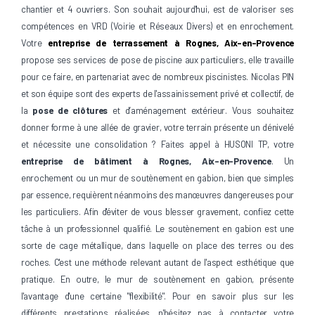
chantier et 4 ouvriers. Son souhait aujourd'hui, est de valoriser ses
compétences en VRD (Voirie et Réseaux Divers) et en enrochement.
Votre
entreprise de terrassement à Rognes, Aix-en-Provence
propose ses services de pose de piscine aux particuliers, elle travaille
pour ce faire, en partenariat avec de nombreux piscinistes. Nicolas PIN
et son équipe sont des experts de l'assainissement privé et collectif, de
la
pose de clôtures
et d’aménagement extérieur. Vous souhaitez
donner forme à une allée de gravier, votre terrain présente un dénivelé
et nécessite une consolidation ? Faites appel à HUSONI TP, votre
entreprise de bâtiment à Rognes, Aix-en-Provence
. Un
enrochement ou un mur de soutènement en gabion, bien que simples
par essence, requièrent néanmoins des manœuvres dangereuses pour
les particuliers. Afin d'éviter de vous blesser gravement, confiez cette
tâche à un professionnel qualifié. Le soutènement en gabion est une
sorte de cage métallique, dans laquelle on place des terres ou des
roches. C'est une méthode relevant autant de l'aspect esthétique que
pratique. En outre, le mur de soutènement en gabion, présente
l'avantage d'une certaine "flexibilité". Pour en savoir plus sur les
différents prestations réalisées, n'hésitez pas à contacter votre